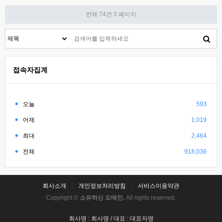
전체 74건
3 페이지
접속자집계
오늘
593
어제
1,019
최대
2,464
전체
918,036
회사소개
개인정보처리방침
서비스이용약관
Copyright ©
소유하신 도메인.
All rights reserved.
회사명 : 회사명 / 대표 : 대표자명