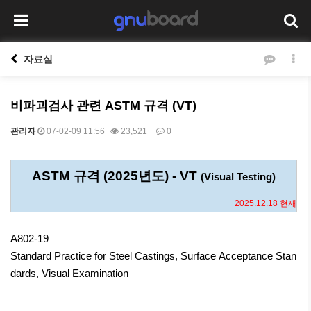
자료실
비파괴검사 관련 ASTM 규격 (VT)
관리자
07-02-09 11:56
23,521
0
본문
ASTM 규격 (2025년도) - VT
(Visual Testing)
2025.12.18 현재
A802-19
Standard Practice for Steel Castings, Surface Acceptance Stan
dards, Visual Examination