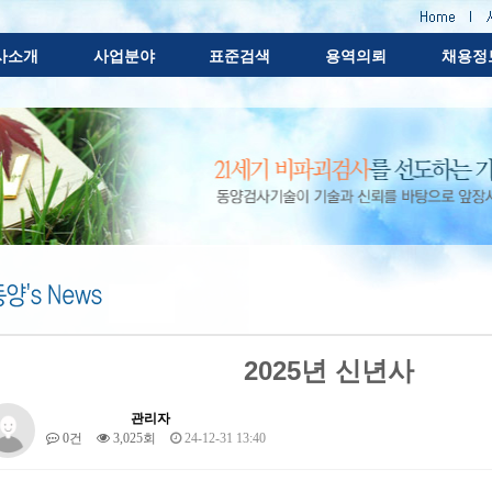
사소개
사업분야
표준검색
용역의뢰
채용정
2025년 신년사
관리자
0건
3,025회
24-12-31 13:40