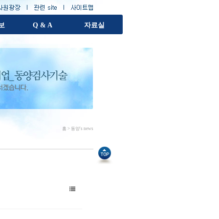
보
Q & A
자료실
홈 > 동양's news